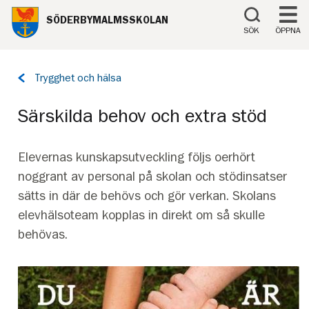
Till innehåll på sidan
SÖDERBYMALMSSKOLAN
SÖK
ÖPPNA
Tillbaka
Trygghet och hälsa
till
sidan:
Särskilda behov och extra stöd
Elevernas kunskapsutveckling följs oerhört
noggrant av personal på skolan och stödinsatser
sätts in där de behövs och gör verkan. Skolans
elevhälsoteam kopplas in direkt om så skulle
behövas.